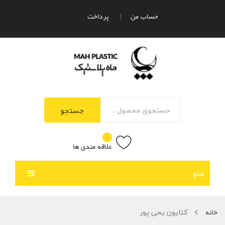
حساب من
پرداخت
جستجو
۰
علاقه مندی ها
منو
صفحه اصلی
کتایون یحی پور
خانه
محصولات